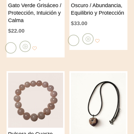
Gato Verde Grisáceo /
Oscuro / Abundancia,
Protección, Intuición y
Equilibrio y Protección
Calma
$
33.00
$
22.00
A
A
ñ
ñ
a
a
d
d
i
i
r
r
a
a
l
l
c
c
a
a
r
Pulsera de Cuarzo