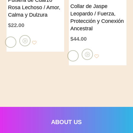
r
r
Collar de Jaspe
Rosa Lechoso / Amor,
r
i
Leopardo / Fuerza,
Calma y Dulzura
i
Protección y Conexión
t
$
22.00
Ancestral
t
o
o
$
44.00
A
ñ
A
a
ñ
d
a
i
d
r
i
a
r
l
a
c
l
a
ABOUT US
c
r