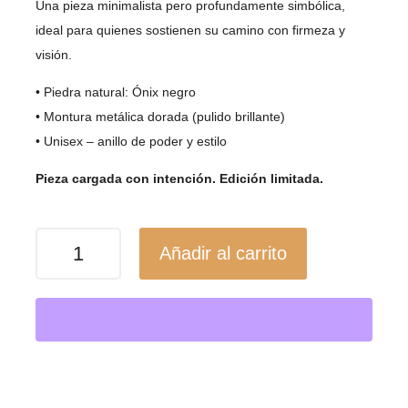
Una pieza minimalista pero profundamente simbólica,
ideal para quienes sostienen su camino con firmeza y
visión.
• Piedra natural: Ónix negro
• Montura metálica dorada (pulido brillante)
• Unisex – anillo de poder y estilo
Pieza cargada con intención. Edición limitada.
Anillo
Añadir al carrito
de
Ónix
Negro
/Presencia,
Protección
y