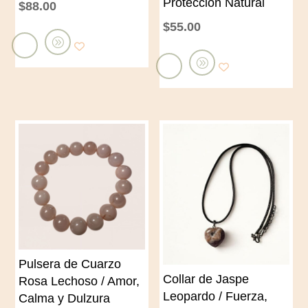
Protección Natural
$
88.00
$
55.00
A
ñ
A
a
ñ
d
a
i
d
r
i
a
r
l
a
c
l
a
c
r
a
Pulsera de Cuarzo
r
r
Collar de Jaspe
Rosa Lechoso / Amor,
i
r
Leopardo / Fuerza,
Calma y Dulzura