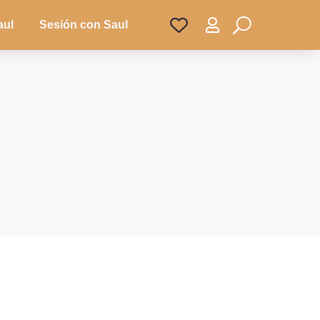

aul
Sesión con Saul