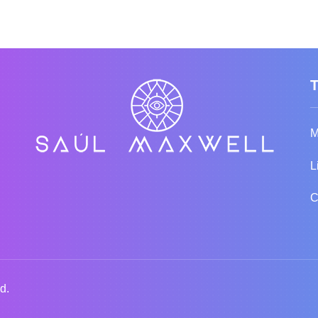
M
L
C
d.