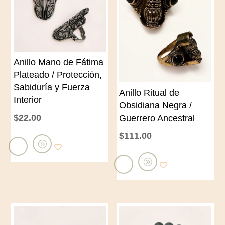
Anillo Mano de Fátima
Plateado / Protección,
Sabiduría y Fuerza
Anillo Ritual de
Interior
Obsidiana Negra /
$
22.00
Guerrero Ancestral
$
111.00
A
ñ
A
a
ñ
d
a
i
d
r
i