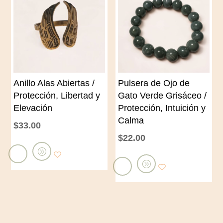
a
r
l
a
c
l
a
c
r
a
Anillo Alas Abiertas /
Pulsera de Ojo de
r
r
Protección, Libertad y
Gato Verde Grisáceo /
i
r
Elevación
Protección, Intuición y
t
i
Calma
$
33.00
o
t
$
22.00
o
A
A
ñ
ñ
a
a
d
d
i