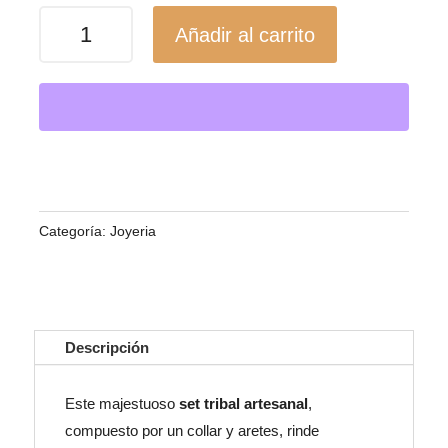
Set
Añadir al carrito
Tribal
de
Turquesa
y
Coral
Rojo
/
Categoría:
Joyeria
Protección
y
Vitalidad
Ancestral
cantidad
Descripción
Este majestuoso
set tribal artesanal
,
compuesto por un collar y aretes, rinde