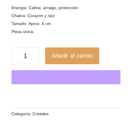
Energía: Calma, arraigo, protección
Chakra: Corazón y raíz
Tamaño: Aprox. 6 cm
Pieza única.
Corazón
Añadir al carrito
de
Jaspe
Kambaba
/
Calma
ancestral
y
Categoría:
Cristales
protección
cantidad