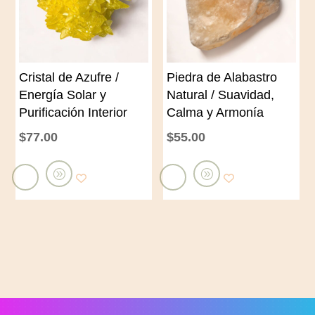
l
l
c
c
a
a
Cristal de Azufre /
Piedra de Alabastro
r
r
Energía Solar y
Natural / Suavidad,
r
r
Purificación Interior
Calma y Armonía
i
i
$
77.00
$
55.00
t
t
o
o
A
A
ñ
ñ
a
a
d
d
i
i
r
r
a
a