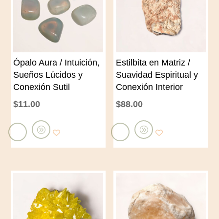
Ópalo Aura / Intuición,
Estilbita en Matriz /
Sueños Lúcidos y
Suavidad Espiritual y
Conexión Sutil
Conexión Interior
$
11.00
$
88.00
A
A
ñ
ñ
a
a
d
d
i
i
r
r
a
a