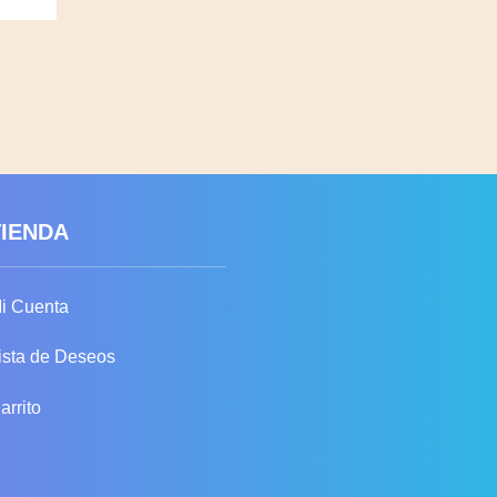
TIENDA
i Cuenta
ista de Deseos
arrito