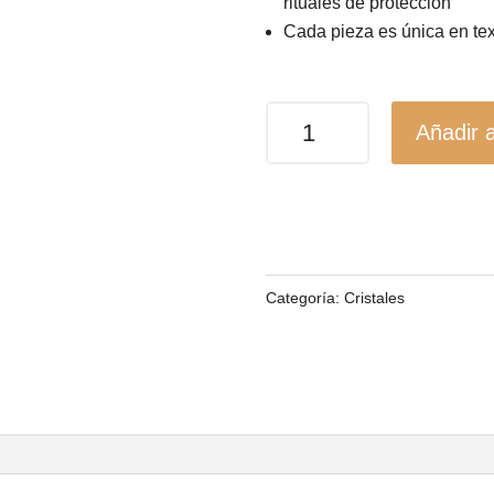
rituales de protección
Cada pieza es única en tex
Jaspe
Añadir a
Marrón
Natural
/
Estabilidad,
Fortaleza
Categoría:
Cristales
y
Conexión
a
la
Tierra
cantidad