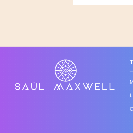
M
L
C