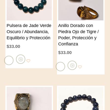
Pulsera de Jade Verde
Anillo Dorado con
Oscuro / Abundancia,
Piedra Ojo de Tigre /
Equilibrio y Protección
Poder, Protección y
Confianza
$
33.00
$
33.00
A
A
ñ
ñ
a
a
d
d
i
i
r
r
a
a