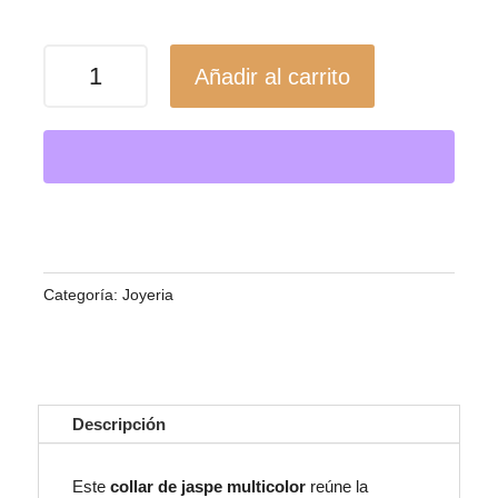
Collar
Añadir al carrito
de
Jaspe
Multicolor
/
Fuerza,
Estabilidad
y
Categoría:
Joyeria
Protección
Natural
cantidad
Descripción
Este
collar de jaspe multicolor
reúne la