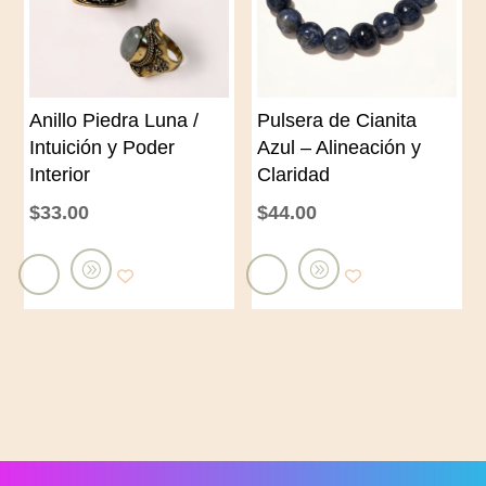
l
l
c
c
a
a
r
Anillo Piedra Luna /
Pulsera de Cianita
r
r
Intuición y Poder
Azul – Alineación y
r
i
Interior
Claridad
i
t
$
33.00
$
44.00
t
o
o
A
A
ñ
ñ
a
a
d
d
i
i
r
r
a
a