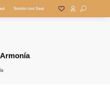

aul
Sesión con Saul
y Armonía
ía