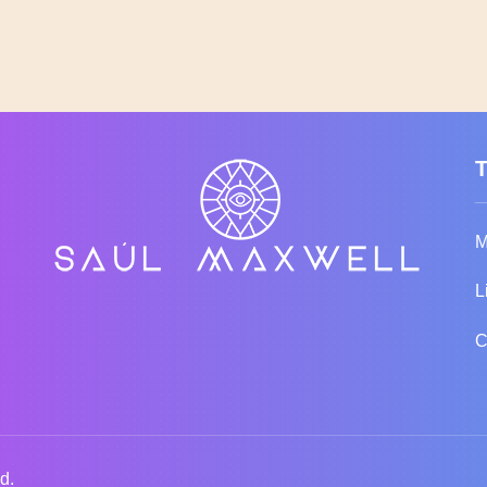
M
L
C
d.