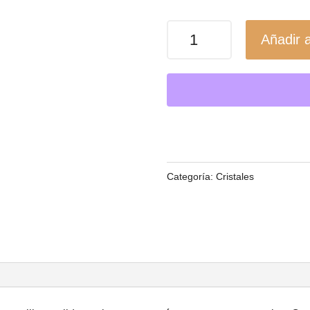
Aventurina
Añadir a
Verde
Pulida
/
Abundancia
y
Armonía
cantidad
Categoría:
Cristales