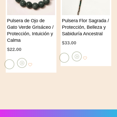
a
c
r
a
Pulsera de Ojo de
Pulsera Flor Sagrada /
r
r
Gato Verde Grisáceo /
Protección, Belleza y
i
r
Protección, Intuición y
Sabiduría Ancestral
t
i
Calma
$
33.00
o
t
$
22.00
o
A
A
ñ
ñ
a
a
d
d
i
i
r
r
a
a
l