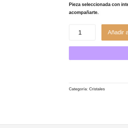
Pieza seleccionada con inte
acompañarte.
Piedra
Añadir a
de
Bolsillo
de
Cornalina
–
Energía
y
Categoría:
Cristales
Confianza
cantidad