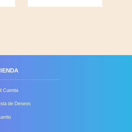
TIENDA
i Cuenta
ista de Deseos
arrito