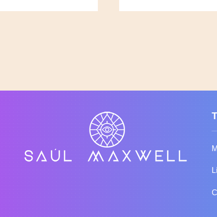
M
L
C