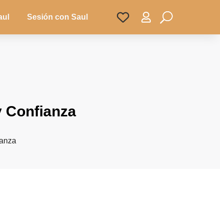

aul
Sesión con Saul
y Confianza
ianza