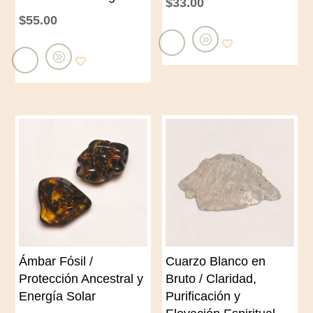
$
33.00
$
55.00
A
A
ñ
ñ
a
a
d
d
i
i
r
r
a
a
l
l
c
c
a
a
r
Ámbar Fósil /
Cuarzo Blanco en
r
r
Protección Ancestral y
Bruto / Claridad,
r
i
Energía Solar
Purificación y
i
t