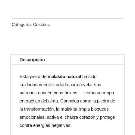
Transformación
y
Sanación
Categoría:
Cristales
del
Corazón
cantidad
Descripción
Esta pieza de
malakita natural
ha sido
cuidadosamente cortada para revelar sus
patrones concéntricos únicos — como un mapa
energético del alma. Conocida como la piedra de
la transformación, la malakita limpia bloqueos
emocionales, activa el chakra corazón y protege
contra energías negativas.