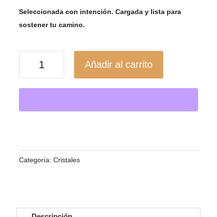
Seleccionada con intención. Cargada y lista para
sostener tu camino.
Jaspe
Añadir al carrito
Rojo
Pulido
–
Fuerza
y
Estabilidad
cantidad
Categoría:
Cristales
Descripción