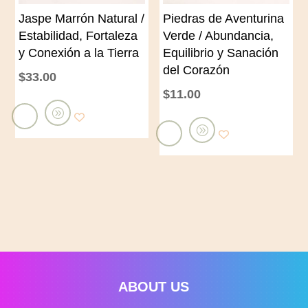
a
a
Jaspe Marrón Natural /
Piedras de Aventurina
r
r
Estabilidad, Fortaleza
Verde / Abundancia,
r
r
y Conexión a la Tierra
Equilibrio y Sanación
i
i
del Corazón
$
33.00
t
t
$
11.00
o
o
A
A
ñ
ñ
a
a
d
d
i
i
r
r
a
a
l
l
c
ABOUT US
c
a