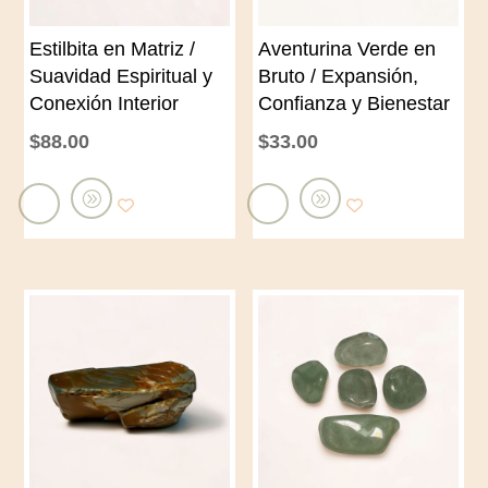
Estilbita en Matriz /
Aventurina Verde en
Suavidad Espiritual y
Bruto / Expansión,
Conexión Interior
Confianza y Bienestar
$
88.00
$
33.00
A
A
ñ
ñ
a
a
d
d
i
i
r
r
a
a
l
l
c
c