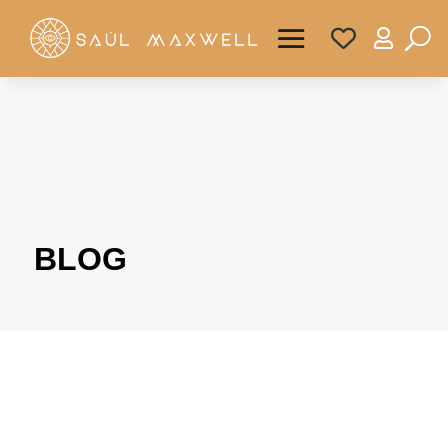

BLOG